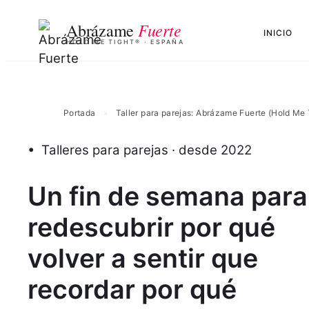
Saltar
Fuerte
Abrázame
al
INICIO
HOLD ME TIGHT® · ESPAÑA
contenido
Portada
»
Taller para parejas: Abrázame Fuerte (Hold Me 
• Talleres para parejas · desde 2022
Un fin de semana para
redescubrir por qué
volver a sentir que
recordar por qué