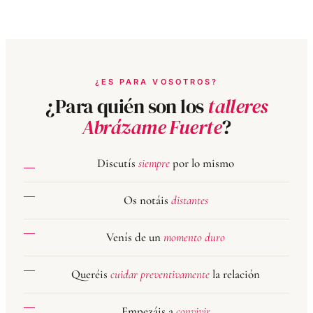
¿ES PARA VOSOTROS?
¿Para quién son los
talleres
Abrázame Fuerte
?
Discutís
siempre
por lo mismo
Os notáis
distantes
Venís de un
momento duro
Queréis
cuidar preventivamente
la relación
Empezáis a
convivir