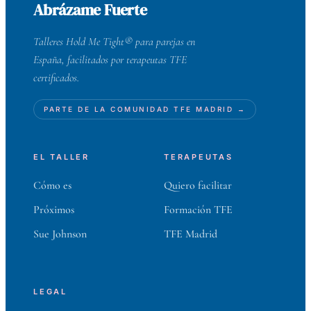
Abrázame Fuerte
Talleres Hold Me Tight® para parejas en
España, facilitados por terapeutas TFE
certificados.
PARTE DE LA COMUNIDAD TFE MADRID →
EL TALLER
TERAPEUTAS
Cómo es
Quiero facilitar
Próximos
Formación TFE
Sue Johnson
TFE Madrid
LEGAL