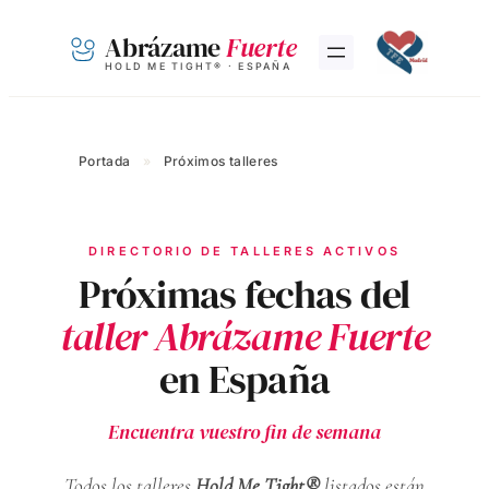
Saltar
Abrázame
Fuerte
al
HOLD ME TIGHT® · ESPAÑA
contenido
Portada
»
Próximos talleres
DIRECTORIO DE TALLERES ACTIVOS
Próximas fechas del
taller Abrázame Fuerte
en España
Encuentra vuestro fin de semana
Todos los talleres
Hold Me Tight®
listados están