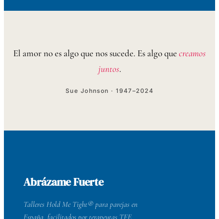
El amor no es algo que nos sucede. Es algo que
creamos
juntos
.
Sue Johnson · 1947–2024
Abrázame Fuerte
Talleres Hold Me Tight® para parejas en
España, facilitados por terapeutas TFE