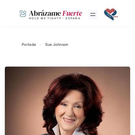
Saltar
Abrázame
Fuerte
al
HOLD ME TIGHT® · ESPAÑA
contenido
Portada
»
Sue Johnson