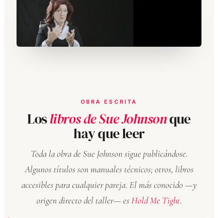
OBRA ESCRITA
Los
libros de Sue Johnson
que
hay que leer
Toda la obra de Sue Johnson sigue publicándose.
Algunos títulos son manuales técnicos; otros, libros
accesibles para cualquier pareja. El más conocido —y
origen directo del taller— es
Hold Me Tight
.