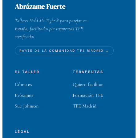
Abrázame Fuerte
Talleres Hold Me Tight® para parejas en
España, facilitados por terapeutas TFE
certificados.
PARTE DE LA COMUNIDAD TFE MADRID →
EL TALLER
TERAPEUTAS
Cómo es
Quiero facilitar
Próximos
Formación TFE
Sue Johnson
TFE Madrid
LEGAL